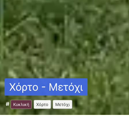
Χόρτο - Μετόχι
Κυκλική
Χόρτο
Μετόχι
Δυσκολία
Υψομετρική
Ανέβα/
Διάρκεια