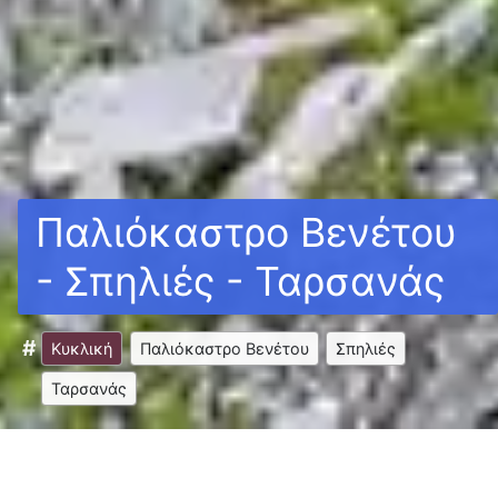
Παλιόκαστρο Βενέτου
- Σπηλιές - Ταρσανάς
Κυκλική
Παλιόκαστρο Βενέτου
Σπηλιές
Ταρσανάς
Δυσκολία
Υψομετρική
Ανέβα/
Διάρκεια